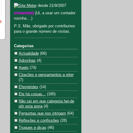
desde 21/9/2007
visitante(s)
(Ui, a usar um contador
rosinha....)
a
P
.
S
. Mãe, obrigado por contribuíres
para o grande número de visitas.
............................................
Categorias
Actualidade
(66)
Adivinhas
(4)
Apelo
(74)
Citações e pensamentos a reter
(7)
Efemérides
(14)
Ele há coisas...
(180)
Não sei em que categoria hei-de
pôr esta porra
(4)
Perguntas que nos intrigam
(64)
Reflexões e confissões
(28)
Truques e dicas
(46)