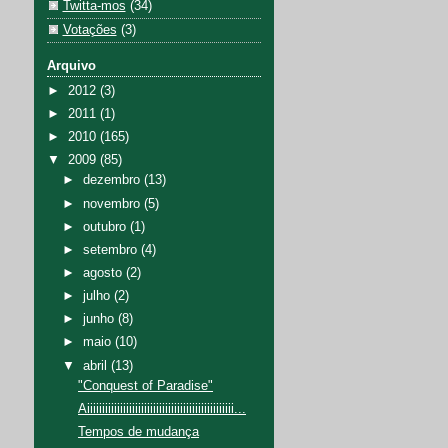
Twitta-mos
(34)
Votações
(3)
Arquivo
►
2012
(3)
►
2011
(1)
►
2010
(165)
▼
2009
(85)
►
dezembro
(13)
►
novembro
(5)
►
outubro
(1)
►
setembro
(4)
►
agosto
(2)
►
julho
(2)
►
junho
(8)
►
maio
(10)
▼
abril
(13)
"Conquest of Paradise"
Aiiiiiiiiiiiiiiiiiiiiiiiiiiiiiiiiiiiiiiiiiiiiiiiii...
Tempos de mudança