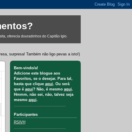
mentos?
ta, oferecia douradinhos do Capitão Iglo.
resa, surpresa! Também não ligo pevas a isto!)
Bem-vindo/a!
Adicione este blogue aos
Favoritos, se o desejar. Para tal,
basta que clique
aqui
. Ou será
que é
aqui
? Não, é mesmo
aqui
.
Hmmm, não sei, não, talvez seja
mesmo
aqui
.
............................................
Participantes
RS
|
VH
............................................