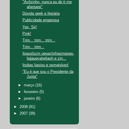
"Avôzinho, nunca eu de ti me
afastarei"
Dúvida geek e literária
Publicidade enganosa
Yes, Sir!
Pink!
Trim... trim... trim...
Trim... trim...
iloauslszm ueoaçlsjhasmqowu,
liqjauqyaheljash e zm...
ljsdias ljasiou e osmajskeo!
"Eu é que sou o Presidente da
Junta"
►
março
(16)
►
fevereiro
(5)
►
janeiro
(6)
►
2008
(91)
►
2007
(38)