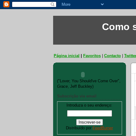
Como s
Página inicial
|
Favoritos
|
Contacto
|
Twitte
("Lover, You Should've Come Over",
Grace
, Jeff Buckley)
Subscrição via email
Introduza o seu endereço:
Distribuído por
FeedBurner