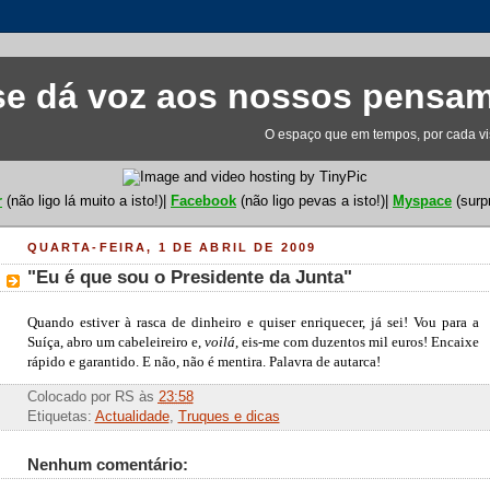
e dá voz aos nossos pensa
O espaço que em tempos, por cada visi
r
(não ligo lá muito a isto!)|
Facebook
(não ligo pevas a isto!)|
Myspace
(surp
QUARTA-FEIRA, 1 DE ABRIL DE 2009
"Eu é que sou o Presidente da Junta"
Quando estiver à rasca de dinheiro e quiser enriquecer, já sei! Vou para a
Suíça, abro um cabeleireiro e,
voilá
, eis-me com duzentos mil euros! Encaixe
rápido e garantido. E não, não é mentira. Palavra de autarca!
Colocado por
RS
às
23:58
Etiquetas:
Actualidade
,
Truques e dicas
Nenhum comentário: