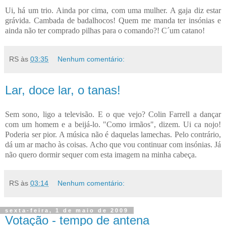
Ui, há um trio. Ainda por cima, com uma mulher. A gaja diz estar
grávida. Cambada de badalhocos! Quem me manda ter insónias e
ainda não ter comprado pilhas para o comando?! C´um catano!
RS
às
03:35
Nenhum comentário:
Lar, doce lar, o tanas!
Sem sono, ligo a televisão. E o que vejo? Colin Farrell a dançar
com um homem e a beijá-lo. "Como irmãos", dizem. Ui ca nojo!
Poderia ser pior. A música não é daquelas lamechas. Pelo contrário,
dá um ar macho às coisas. Acho que vou continuar com insónias. Já
não quero dormir sequer com esta imagem na minha cabeça.
RS
às
03:14
Nenhum comentário:
sexta-feira, 1 de maio de 2009
Votação - tempo de antena