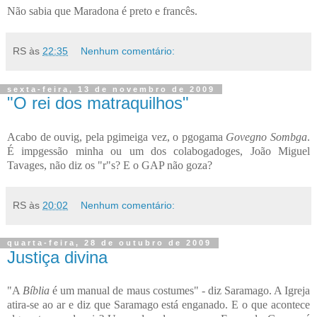
Não sabia que Maradona é preto e francês.
RS
às
22:35
Nenhum comentário:
sexta-feira, 13 de novembro de 2009
"O rei dos matraquilhos"
Acabo de ouvig, pela pgimeiga vez, o pgogama
Govegno Sombga
.
É impgessão minha ou um dos colabogadoges, João Miguel
Tavages, não diz os "r"s? E o GAP não goza?
RS
às
20:02
Nenhum comentário:
quarta-feira, 28 de outubro de 2009
Justiça divina
"A
Bíblia
é um manual de maus costumes" - diz Saramago. A Igreja
atira-se ao ar e diz que Saramago está enganado. E o que acontece