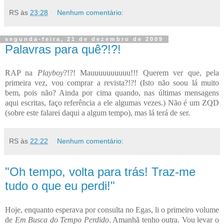
RS
às
23:28
Nenhum comentário:
segunda-feira, 21 de dezembro de 2009
Palavras para quê?!?!
RAP na
Playboy
?!?! Mauuuuuuuuuu!!! Querem ver que, pela
primeira vez, vou comprar a revista?!?! (Isto não soou lá muito
bem, pois não? Ainda por cima quando, nas últimas mensagens
aqui escritas, faço referência a ele algumas vezes.) Não é um ZQD
(sobre este falarei daqui a algum tempo), mas lá terá de ser.
RS
às
22:22
Nenhum comentário:
"Oh tempo, volta para trás! Traz-me
tudo o que eu perdi!"
Hoje, enquanto esperava por consulta no Egas, li o primeiro volume
de
Em Busca do Tempo Perdido
. Amanhã tenho outra. Vou levar o