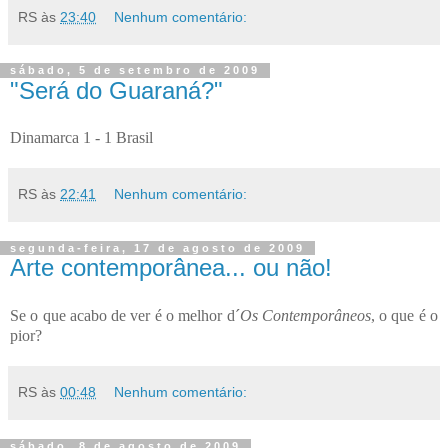
RS
às
23:40
Nenhum comentário:
sábado, 5 de setembro de 2009
"Será do Guaraná?"
Dinamarca 1 - 1 Brasil
RS
às
22:41
Nenhum comentário:
segunda-feira, 17 de agosto de 2009
Arte contemporânea... ou não!
Se o que acabo de ver é o melhor d´
Os Contemporâneos
, o que é o
pior?
RS
às
00:48
Nenhum comentário:
sábado, 8 de agosto de 2009