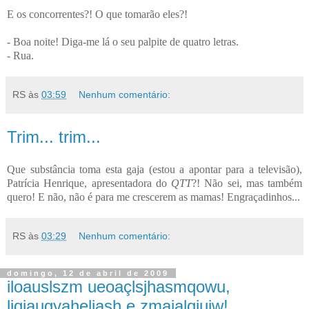
E os concorrentes?! O que tomarão eles?!
- Boa noite! Diga-me lá o seu palpite de quatro letras.
- Rua.
RS
às
03:59
Nenhum comentário:
Trim... trim...
Que substância toma esta gaja (estou a apontar para a televisão),
Patrícia Henrique, apresentadora do
QTT
?! Não sei, mas também
quero! E não, não é para me crescerem as mamas! Engraçadinhos...
RS
às
03:29
Nenhum comentário:
domingo, 12 de abril de 2009
iloauslszm ueoaçlsjhasmqowu,
liqjauqyaheljash e zmaialqiuiw!