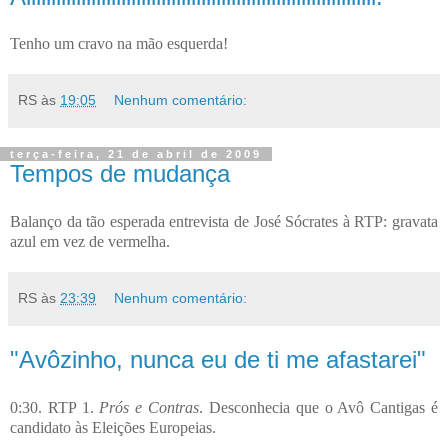
Tenho um cravo na mão esquerda!
RS
às
19:05
Nenhum comentário:
terça-feira, 21 de abril de 2009
Tempos de mudança
Balanço da tão esperada entrevista de José Sócrates à RTP: gravata
azul em vez de vermelha.
RS
às
23:39
Nenhum comentário:
"Avôzinho, nunca eu de ti me afastarei"
0:30. RTP 1.
Prós e Contras
. Desconhecia que o Avô Cantigas é
candidato às Eleições Europeias.