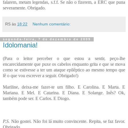
falarem, metam legendas, s.f.f. Se não o fizerem, a ERC que puna
severamente. Obrigado.
RS
às
18:22
Nenhum comentário:
segunda-feira, 7 de dezembro de 2009
Idolomania!
(Para o leitor perceber o que estou a sentir, peço-lhe
encarecidamente que puxe os cabelos enquanto grita e que se mova
como se estivesse a ter um ataque epiléptico ao mesmo tempo que
lê o que vou escrever a seguir. Obrigado!)
Mariline, deixa-me fazer-te um filho. E Carolina. E Marta. E
Mariana. E Mel. E Catarina. E Diana. E Solange. Inês? Ok,
também pode ser. E Carlos. E Diogo.
P.S.
Não gostei. Não foi lá muito convincente. Repita, se faz favor.
Obrigado.