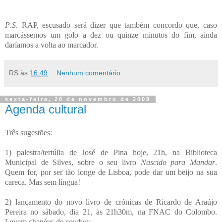
P
.
S
. RAP, escusado será dizer que também concordo que, caso
marcássemos um golo a dez ou quinze minutos do fim, ainda
daríamos a volta ao marcador.
RS
às
16:49
Nenhum comentário:
sexta-feira, 20 de novembro de 2009
Agenda cultural
Três sugestões:
1) palestra/tertúlia de José de Pina hoje, 21h, na Biblioteca
Municipal de Silves, sobre o seu livro
Nascido para Mandar
.
Quem for, por ser tão longe de Lisboa, pode dar um beijo na sua
careca. Mas sem língua!
2) lançamento do novo livro de crónicas de Ricardo de Araújo
Pereira no sábado, dia 21, às 21h30m, na FNAC do Colombo.
Levem chapéus de cowboy.