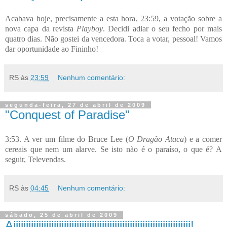
Acabava hoje, precisamente a esta hora, 23:59, a votação sobre a
nova capa da revista
Playboy
. Decidi adiar o seu fecho por mais
quatro dias. Não gostei da vencedora. Toca a votar, pessoal! Vamos
dar oportunidade ao Fininho!
RS
às
23:59
Nenhum comentário:
segunda-feira, 27 de abril de 2009
"Conquest of Paradise"
3:53. A ver um filme do Bruce Lee (
O Dragão Ataca
) e a comer
cereais que nem um alarve. Se isto não é o paraíso, o que é? A
seguir, Televendas.
RS
às
04:45
Nenhum comentário:
sábado, 25 de abril de 2009
Aiiiiiiiiiiiiiiiiiiiiiiiiiiiiiiiiiiiiiiiiiiiiiiiiiiiiiiiiiiiiiiiiiiiiii!