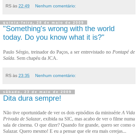
RS
às
22:49
Nenhum comentário:
quinta-feira, 28 de maio de 2009
"Something's wrong with the world
today. Do you know what it is?"
Paulo Sérgio, treinador do Paços, a ser entrevistado no
Pontapé de
Saída
. Sem chapéu da JCA.
RS
às
23:35
Nenhum comentário:
sábado, 23 de maio de 2009
Dita dura sempre!
Não tive oportunidade de ver os dois episódios da minissérie
A Vida
Privada de Salazar
, exibida na SIC, mas acabo de ver o filme numa
sala de cinema. O que dizer? Quando for grande, quero ser como o
Salazar. Quero mesmo! E eu a pensar que ele era mais cerejas...