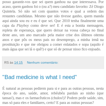
posso garantir-vos que sei quem ganhou na que interessava. Por
acaso, quem ganhou foi o (ou a?) meu candidato favorito: Zé Diogo
Quintela. Só não sei com quantos votos e qual a ordem das
restantes candidatas. Mesmo que não tivesse ganho, quem manda
aqui ainda sou eu e eu é que sei. Que 2010 tenha finalmente uma
capa da
Playboy
como deve ser! E é esta a bonita mensagem,
repleta de esperança, que quero deixar na vossa cabeça no final
deste ano, um ano marcado pela maior crise dos últimos oitenta
anos e que pôs os meus pais no desemprego, a minha irmã na
prostituição e que me obrigou a comer enlatados e sopa (aquilo é
mais água que sei lá o quê!) e que só de pensar nisso fico enjoado.
RS
às
14:15
Nenhum comentário:
"Bad medicine is what I need"
É natural as pessoas pedirem para si e para as outras pessoas, nesta
época do ano, saúde, amor, rebéubéu pardais ao ninho (que
tansas!), mas e os farmacêuticos (chulos!)? Podem pedir saúde, sim,
mas só para eles e familiares, certo? E para as outras pessoas?