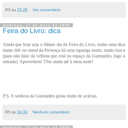
RS
às
23:26
Um comentário:
domingo, 17 de maio de 2009
Feira do Livro: dica
Ainda que hoje seja o último dia da Feira do Livro, tenho uma dica
muito útil: no
stand
da Presença há uma rapariga muito, muito louca
(para não falar da velhota que está no espaço da Guimarães, logo à
entrada). Aproveitem! Têm ainda até à meia-noite!
P.S.
A senhora da Guimarães gosta muito de acácias.
RS
às
16:33
Nenhum comentário:
domingo, 10 de maio de 2009