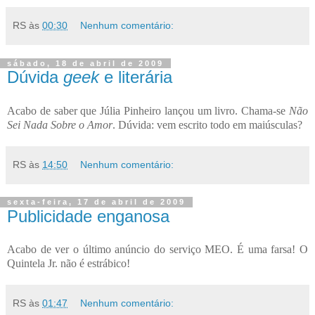
RS
às
00:30
Nenhum comentário:
sábado, 18 de abril de 2009
Dúvida
geek
e literária
Acabo de saber que Júlia Pinheiro lançou um livro. Chama-se
Não
Sei Nada Sobre o Amor
. Dúvida: vem escrito todo em maiúsculas?
RS
às
14:50
Nenhum comentário:
sexta-feira, 17 de abril de 2009
Publicidade enganosa
Acabo de ver o último anúncio do serviço MEO. É uma farsa! O
Quintela Jr. não é estrábico!
RS
às
01:47
Nenhum comentário: