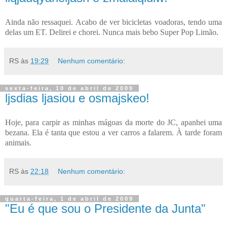
Ainda não ressaquei. Acabo de ver bicicletas voadoras, tendo uma
delas um ET. Delirei e chorei. Nunca mais bebo Super Pop Limão.
RS
às
19:29
Nenhum comentário:
sexta-feira, 10 de abril de 2009
ljsdias ljasiou e osmajskeo!
Hoje, para carpir as minhas mágoas da morte do JC, apanhei uma
bezana. Ela é tanta que estou a ver carros a falarem. À tarde foram
animais.
RS
às
22:18
Nenhum comentário:
quarta-feira, 1 de abril de 2009
"Eu é que sou o Presidente da Junta"