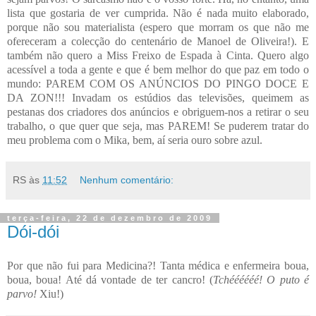
lista que gostaria de ver cumprida. Não é nada muito elaborado,
porque não sou materialista (espero que morram os que não me
ofereceram a colecção do centenário de Manoel de Oliveira!). E
também não quero a Miss Freixo de Espada à Cinta. Quero algo
acessível a toda a gente e que é bem melhor do que paz em todo o
mundo: PAREM COM OS ANÚNCIOS DO PINGO DOCE E
DA ZON!!! Invadam os estúdios das televisões, queimem as
pestanas dos criadores dos anúncios e obriguem-nos a retirar o seu
trabalho, o que quer que seja, mas PAREM! Se puderem tratar do
meu problema com o Mika, bem, aí seria ouro sobre azul.
RS
às
11:52
Nenhum comentário:
terça-feira, 22 de dezembro de 2009
Dói-dói
Por que não fui para Medicina?! Tanta médica e enfermeira boua,
boua, boua! Até dá vontade de ter cancro! (
Tchéééééé! O puto é
parvo!
Xiu!)