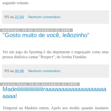
segundo volume.
RS
às
21:54
Nenhum comentário:
domingo, 20 de dezembro de 2009
"Gosto muito de você, leãozinho"
Ver um jogo do Sporting é tão deprimente e engraçado como uma
pessoa disléxica cantar "Respect", de Aretha Franklin.
RS
às
00:48
Nenhum comentário:
quarta-feira, 16 de dezembro de 2009
Madeiiiiiiiiiiiiiiiiiiiiiraaaaaaaaaaaaaaaaaaa
aaaa!
Temporal na Madeira ontem. Apelo aos
media
: quando insulares