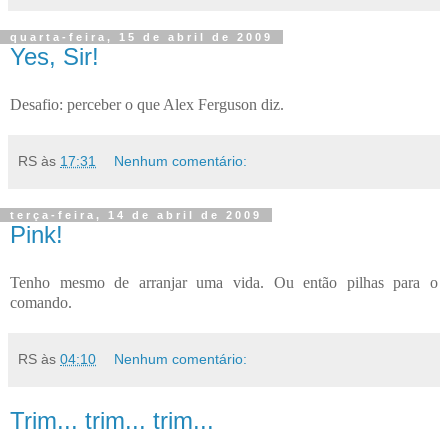
quarta-feira, 15 de abril de 2009
Yes, Sir!
Desafio: perceber o que Alex Ferguson diz.
RS
às
17:31
Nenhum comentário:
terça-feira, 14 de abril de 2009
Pink!
Tenho mesmo de arranjar uma vida. Ou então pilhas para o
comando.
RS
às
04:10
Nenhum comentário:
Trim... trim... trim...