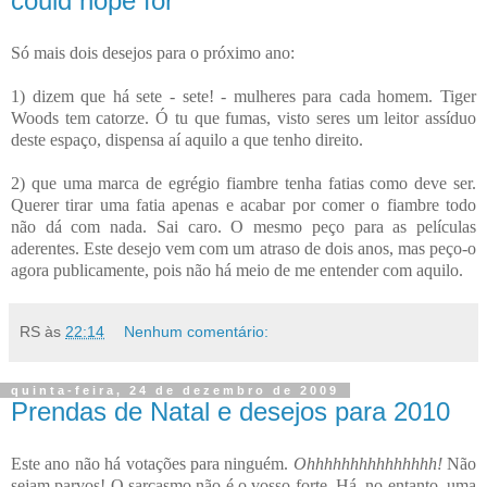
could hope for"
Só mais dois desejos para o próximo ano:
1) dizem que há sete - sete! - mulheres para cada homem. Tiger
Woods tem catorze. Ó tu que fumas, visto seres um leitor assíduo
deste espaço, dispensa aí aquilo a que tenho direito.
2) que uma marca de egrégio fiambre tenha fatias como deve ser.
Querer tirar uma fatia apenas e acabar por comer o fiambre todo
não dá com nada. Sai caro. O mesmo peço para as películas
aderentes. Este desejo vem com um atraso de dois anos, mas peço-o
agora publicamente, pois não há meio de me entender com aquilo.
RS
às
22:14
Nenhum comentário:
quinta-feira, 24 de dezembro de 2009
Prendas de Natal e desejos para 2010
Este ano não há votações para ninguém.
Ohhhhhhhhhhhhhhh!
Não
sejam parvos! O sarcasmo não é o vosso forte. Há, no entanto, uma