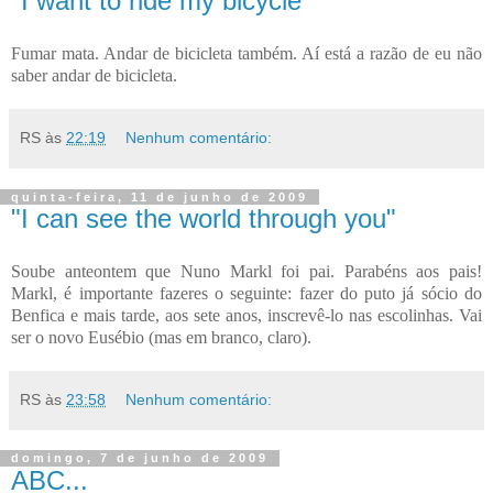
"I want to ride my bicycle"
Fumar mata. Andar de bicicleta também. Aí está a razão de eu não
saber andar de bicicleta.
RS
às
22:19
Nenhum comentário:
quinta-feira, 11 de junho de 2009
"I can see the world through you"
Soube anteontem que Nuno Markl foi pai. Parabéns aos pais!
Markl, é importante fazeres o seguinte: fazer do puto já sócio do
Benfica e mais tarde, aos sete anos, inscrevê-lo nas escolinhas. Vai
ser o novo Eusébio (mas em branco, claro).
RS
às
23:58
Nenhum comentário:
domingo, 7 de junho de 2009
ABC...