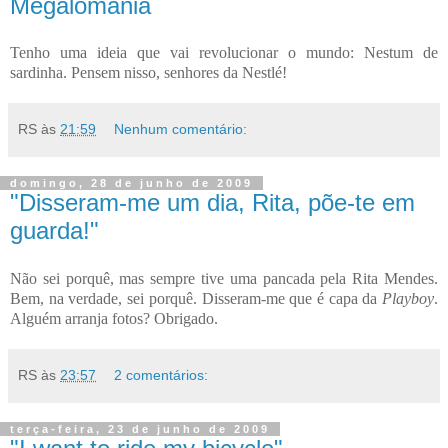
Megalomania
Tenho uma ideia que vai revolucionar o mundo: Nestum de
sardinha. Pensem nisso, senhores da Nestlé!
RS
às
21:59
Nenhum comentário:
domingo, 28 de junho de 2009
"Disseram-me um dia, Rita, põe-te em
guarda!"
Não sei porquê, mas sempre tive uma pancada pela Rita Mendes.
Bem, na verdade, sei porquê. Disseram-me que é capa da
Playboy
.
Alguém arranja fotos? Obrigado.
RS
às
23:57
2 comentários:
terça-feira, 23 de junho de 2009