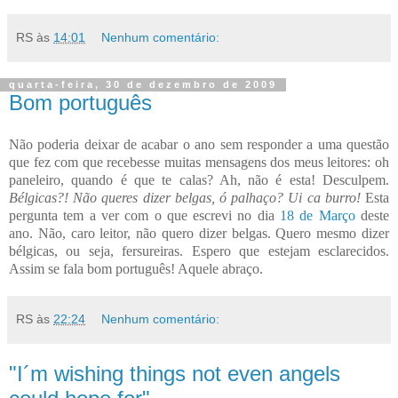
RS
às
14:01
Nenhum comentário:
quarta-feira, 30 de dezembro de 2009
Bom português
Não poderia deixar de acabar o ano sem responder a uma questão
que fez com que recebesse muitas mensagens dos meus leitores: oh
paneleiro, quando é que te calas? Ah, não é esta! Desculpem.
Bélgicas?! Não queres dizer belgas, ó palhaço? Ui ca burro!
Esta
pergunta tem a ver com o que escrevi no dia
18 de Março
deste
ano. Não, caro leitor, não quero dizer belgas. Quero mesmo dizer
bélgicas, ou seja, fersureiras. Espero que estejam esclarecidos.
Assim se fala bom português! Aquele abraço.
RS
às
22:24
Nenhum comentário:
"I´m wishing things not even angels