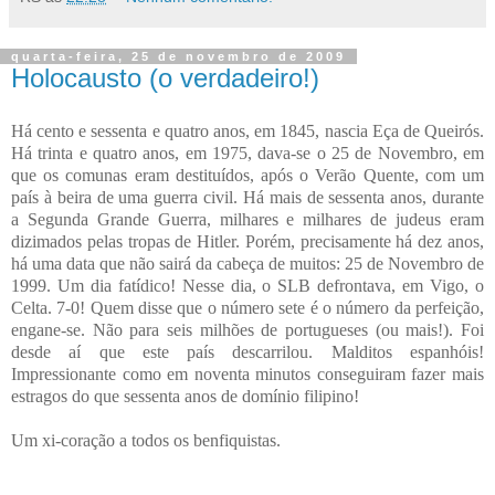
quarta-feira, 25 de novembro de 2009
Holocausto (o verdadeiro!)
Há cento e sessenta e quatro anos, em 1845, nascia Eça de Queirós.
Há trinta e quatro anos, em 1975, dava-se o 25 de Novembro, em
que os comunas eram destituídos, após o Verão Quente, com um
país à beira de uma guerra civil. Há mais de sessenta anos, durante
a Segunda Grande Guerra, milhares e milhares de judeus eram
dizimados pelas tropas de Hitler. Porém, precisamente há dez anos,
há uma data que não sairá da cabeça de muitos: 25 de Novembro de
1999. Um dia fatídico! Nesse dia, o SLB defrontava, em Vigo, o
Celta. 7-0! Quem disse que o número sete é o número da perfeição,
engane-se. Não para seis milhões de portugueses (ou mais!). Foi
desde aí que este país descarrilou. Malditos espanhóis!
Impressionante como em noventa minutos conseguiram fazer mais
estragos do que sessenta anos de domínio filipino!
Um xi-coração a todos os benfiquistas.