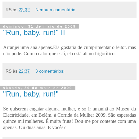
RS
às
22:32
Nenhum comentário:
domingo, 31 de maio de 2009
"Run, baby, run!" II
Arranjei uma anã apenas.Ela gostaria de cumprimentar o leitor, mas
não pode. Com o calor que está, ela está ali no frigorífico.
RS
às
22:37
3 comentários:
sábado, 30 de maio de 2009
"Run, baby, run!"
Se quiserem engatar alguma mulher, é só ir amanhã ao Museu da
Electricidade, em Belém, à Corrida da Mulher 2009. São esperadas
quinze mil mulheres. É muita fruta! Dou-me por contente com uma
apenas. Ou duas anãs. E vocês?