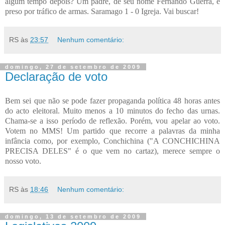
algum tempo depois? Um padre, de seu nome Fernando Guerra, é
preso por tráfico de armas. Saramago 1 - 0 Igreja. Vai buscar!
RS
às
23:57
Nenhum comentário:
domingo, 27 de setembro de 2009
Declaração de voto
Bem sei que não se pode fazer propaganda política 48 horas antes
do acto eleitoral. Muito menos a 10 minutos do fecho das urnas.
Chama-se a isso período de reflexão. Porém, vou apelar ao voto.
Votem no MMS! Um partido que recorre a palavras da minha
infância como, por exemplo, Conchichina ("A CONCHICHINA
PRECISA DELES" é o que vem no cartaz), merece sempre o
nosso voto.
RS
às
18:46
Nenhum comentário:
domingo, 13 de setembro de 2009