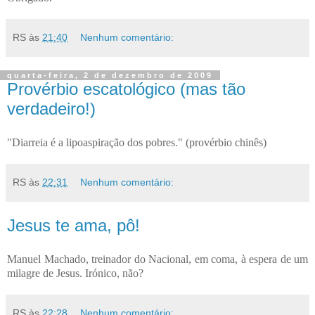
RS
às
21:40
Nenhum comentário:
quarta-feira, 2 de dezembro de 2009
Provérbio escatológico (mas tão
verdadeiro!)
"Diarreia é a lipoaspiração dos pobres." (provérbio chinês)
RS
às
22:31
Nenhum comentário:
Jesus te ama, pô!
Manuel Machado, treinador do Nacional, em coma, à espera de um
milagre de Jesus. Irónico, não?
RS
às
22:28
Nenhum comentário: