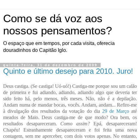
Como se dá voz aos
nossos pensamentos?
O espaço que em tempos, por cada visita, oferecia
douradinhos do Capitão Iglo.
quinta-feira, 31 de dezembro de 2009
Quinto e último desejo para 2010. Juro!
Deus castiga. (Se castiga! Uó-uó!) Castiga-me porque sou um calão
de primeira e fui adiando, adiando, adiando algo que deveria ter
sido feito há, pelo menos, três meses. Não, não é a depilação.
Andam numa de mandar bocas, vocês. Andam, andam... Refiro-me
à divulgação dos resultados da votação do dia
29 de Março
até
meados de Maio. Deus castiga-me de que modo? Ora bem, os
resultados desapareceram.
Como assim?
Epá, desapareceram!
Chapéu! Estranhamente desapareceram e foi feita uma nova
contagem, sem me aperceber, com dois votos apenas. No entanto,