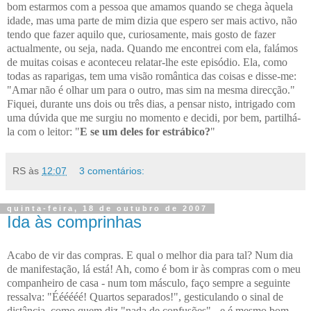
bom estarmos com a pessoa que amamos quando se chega àquela
idade, mas uma parte de mim dizia que espero ser mais activo, não
tendo que fazer aquilo que, curiosamente, mais gosto de fazer
actualmente, ou seja, nada. Quando me encontrei com ela, falámos
de muitas coisas e aconteceu relatar-lhe este episódio. Ela, como
todas as raparigas, tem uma visão romântica das coisas e disse-me:
"Amar não é olhar um para o outro, mas sim na mesma direcção."
Fiquei, durante uns dois ou três dias, a pensar nisto, intrigado com
uma dúvida que me surgiu no momento e decidi, por bem, partilhá-
la com o leitor: "
E se um deles for estrábico?
"
RS
às
12:07
3 comentários:
quinta-feira, 18 de outubro de 2007
Ida às comprinhas
Acabo de vir das compras. E qual o melhor dia para tal? Num dia
de manifestação, lá está! Ah, como é bom ir às compras com o meu
companheiro de casa - num tom másculo, faço sempre a seguinte
ressalva: "Éééééé! Quartos separados!", gesticulando o sinal de
distância, como quem diz "nada de confusões" - e é mesmo bom,