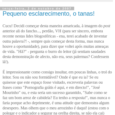
terça-feira, 2 de outubro de 2007
Pequeno esclarecimento, o tanas!
Cucu! Decidi começar desta maneira amaricada, à imagem do
post
anterior ali do fancho..., perdão, VH (para ser sincero, embora
recente nestas lides blogosféricas - ena, terei acabado de inventar
outra palavra?! -, sempre quis começar desta forma, mas nunca
houve a oportunidade), para dizer que voltei após muitas ameaças
de vida. "Hã?" - pergunta o burro do leitor (já sentiam saudades
desta demonstração de afecto, não era, seus palermas? Confessem
lá!).
É impressionante como consigo insultar, em poucas linhas, o trol do
leitor. Sou ou não sou formidável? Onde é que eu ia? Se eu
quisesse que este espaço fosse visitado, escreveria palavras ou
frases como "Pornografia grátis é aqui, e em directo!", "José
Mourinho" ou, e esta seria um sucesso garantido, "Sabe como se
faz um bom arroz de cabidela? Eu tenho a resposta!", mas nunca o
faria porque acho deprimente, é uma atitude que demonstra algum
desespero. Mas olhem que o meu arrozinho é daqui! (estou com o
polegar e o indicador a segurar na orelha direita, se não ela cai)