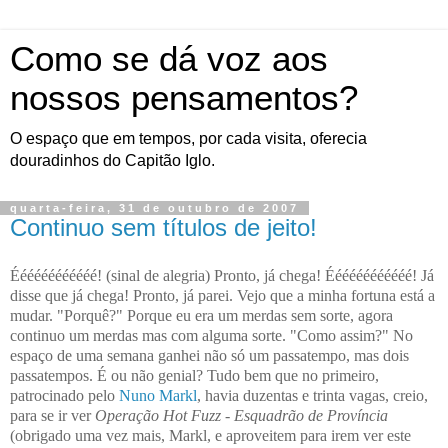
Como se dá voz aos
nossos pensamentos?
O espaço que em tempos, por cada visita, oferecia
douradinhos do Capitão Iglo.
quarta-feira, 31 de outubro de 2007
Continuo sem títulos de jeito!
Éééééééééééé! (sinal de alegria) Pronto, já chega! Éééééééééééé! Já
disse que já chega! Pronto, já parei. Vejo que a minha fortuna está a
mudar. "Porquê?" Porque eu era um merdas sem sorte, agora
continuo um merdas mas com alguma sorte. "Como assim?" No
espaço de uma semana ganhei não só um passatempo, mas dois
passatempos. É ou não genial? Tudo bem que no primeiro,
patrocinado pelo
Nuno Markl
, havia duzentas e trinta vagas, creio,
para se ir ver
Operação Hot Fuzz - Esquadrão de Província
(obrigado uma vez mais, Markl, e aproveitem para irem ver este