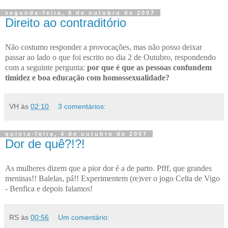
segunda-feira, 8 de outubro de 2007
Direito ao contraditório
Não costumo responder a provocações, mas não posso deixar
passar ao lado o que foi escrito no dia 2 de Outubro, respondendo
com a seguinte pergunta:
por que é que as pessoas confundem
timidez e boa educação com homossexualidade?
VH
às
02:10
3 comentários:
quinta-feira, 4 de outubro de 2007
Dor de quê?!?!
As mulheres dizem que a pior dor é a de parto. Pfff, que grandes
meninas!! Balelas, pá!! Experimentem (re)ver o jogo Celta de Vigo
- Benfica e depois falamos!
RS
às
00:56
Um comentário: