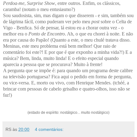
Perdoa-me
,
Surprise Show
, entre outros. Enfim, os clássicos,
caramba! (notam o meu entusiasmo?)
Sou saudosista, sim, mas digam o que disserem - e sim, também sou
de lágrima fácil, como puderam ver pelo meu
post
sobre o Celta de
Vigo - Benfica. Só de pensar, lá estou eu a chorar outra vez - o
melhor era o
Ponto de Encontro
. Ah, o que eu chorei à noite. E não
era por causa do Papão! (Quanto a este, o meu chulé tratava disso.
Meninas, este meu problema está bem melhor! Que raio de
comentário foi este?! E por que é que exponho a minha vida?!) E a
música? Bem, linda, muito linda! E o efeito especial quando
aparecia a pessoa que se procurava? Muito à frente!
A pergunta que se impõe é: para quando um programa deste calibre
na televisão portuguesa? Fica aqui o pedido em forma de pergunta,
ou vice-versa. E, morto ou vivo, com Henrique Mendes. (tchéé, a
brincar com pessoas de cabelo grisalho e quatro-olhos, isso não se
faz!)
(estado de espírito: nostálgico... muito nostálgico)
RS
às
20:00
4 comentários: