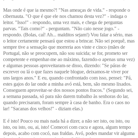
Mas onde é que ia mesmo?! "Nas ameaças de vida." - responde o
cibernauta. "O que é que ele nos chamou desta vez?" - indaga o
leitor. "Isso!" - respondo, uma vez mais, e chega de perguntas
parvas. "Tais como?" - perguntam. "Não caio nesse jogo." -
respondo. (Bolas, caí! Ah... malditos sejam!) Vou falar a sério, mas
o leitor certamente pensará que estou a brincar. Não sei porquê, mas
sempre tive a sensação que morreria aos vinte e cinco (mães de
Portugal, não se preocupem, não sou suicida; se for, prometo ser
competente e empenhar-me ao máximo, fazendo-o apenas uma vez)
e algumas pessoas aproveitaram-se disso, dizendo: "Se páras de
escrever ou lá o que fazes naquele blogue, deixamos-te viver por
uns largos anos." E eu, quando confrontado com isso, pensei: "Pá,
estes gajos do lar onde a minha avó está, bem, são mesmo lixados.
Conseguem aproveitar-se dos nossos pontos fracos." (Segundo sei,
a semana passada, só para não darem trabalho às senhoras do lar,
quando precisaram, foram sempre à casa de banho. Era o caos no
lar! "Sacanas dos velhos!" - diziam elas.)
E é isto! Pouco ou mais nada há a dizer, a não ser isto, ou isto, ou
isto, ou isto, ou, ai, isto! Comecei com cucu e agora, algum tempo
depois, acabo com cocó, nas fraldas. Avó, podes mandar vir alguma