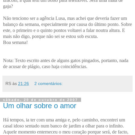
tiracolo, a qual tem um bolso para telemóvel. Será uma mala de
gaja?
Não tenciono ser a agência Lusa, mas achei que deveria fazer um
balanço da semana, especialmente por causa do último ponto. Sobre
este, o primeiro e o quinto pontos voltarei a falar noutra altura. E
mais não digo, porque não sei se estou sob escuta.
Boa semana!
Nota: Texto escrito antes de alguns gatos pingados, portanto, nada
de acusar de plágio, caso haja coincidências.
RS
às
21:26
2 comentários:
sábado, 20 de outubro de 2007
Um olhar sobre o amor
Há tempos, ia ter com uma amiga e, pelo caminho, encontrei um
casal idoso sentado num banco de jardim a olhar para o infinito.
Aquele momento enterneceu o meu coração porque será, de facto,