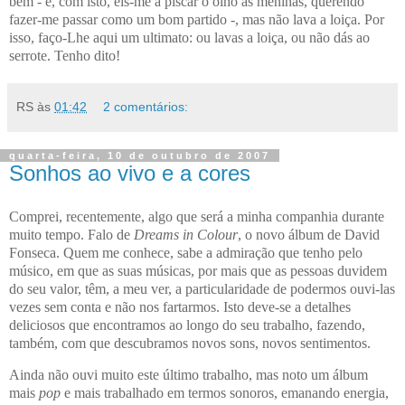
bem
- e, com isto, eis-me a piscar o olho às meninas, querendo
fazer-me passar como um bom partido -, mas não lava a loiça. Por
isso, faço-Lhe aqui um ultimato: ou lavas a loiça, ou não dás ao
serrote. Tenho dito!
RS
às
01:42
2 comentários:
quarta-feira, 10 de outubro de 2007
Sonhos ao vivo e a cores
Comprei, recentemente, algo que será a minha companhia durante
muito tempo. Falo de
Dreams in Colour
, o novo álbum de David
Fonseca. Quem me conhece, sabe a admiração que tenho pelo
músico, em que as suas músicas, por mais que as pessoas duvidem
do seu valor, têm, a meu ver, a particularidade de podermos ouvi-las
vezes sem conta e não nos fartarmos. Isto deve-se a detalhes
deliciosos que encontramos ao longo do seu trabalho, fazendo,
também, com que descubramos novos sons, novos sentimentos.
Ainda não ouvi muito este último trabalho, mas noto um álbum
mais
pop
e mais trabalhado em termos sonoros, emanando energia,