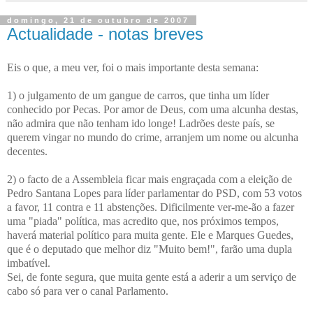
domingo, 21 de outubro de 2007
Actualidade - notas breves
Eis o que, a meu ver, foi o mais importante desta semana:
1) o julgamento de um gangue de carros, que tinha um líder
conhecido por Pecas. Por amor de Deus, com uma alcunha destas,
não admira que não tenham ido longe! Ladrões deste país, se
querem vingar no mundo do crime, arranjem um nome ou alcunha
decentes.
2) o facto de a Assembleia ficar mais engraçada com a eleição de
Pedro Santana Lopes para líder parlamentar do PSD, com 53 votos
a favor, 11 contra e 11 abstenções. Dificilmente ver-me-ão a fazer
uma "piada" política, mas acredito que, nos próximos tempos,
haverá material político para muita gente. Ele e Marques Guedes,
que é o deputado que melhor diz "Muito bem!", farão uma dupla
imbatível.
Sei, de fonte segura, que muita gente está a aderir a um serviço de
cabo só para ver o canal Parlamento.