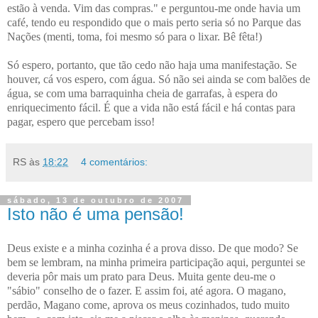
estão à venda. Vim das compras." e perguntou-me onde havia um
café, tendo eu respondido que o mais perto seria só no Parque das
Nações (menti, toma, foi mesmo só para o lixar. Bê fêta!)
Só espero, portanto, que tão cedo não haja uma manifestação. Se
houver, cá vos espero, com água. Só não sei ainda se com balões de
água, se com uma barraquinha cheia de garrafas, à espera do
enriquecimento fácil. É que a vida não está fácil e há contas para
pagar, espero que percebam isso!
RS
às
18:22
4 comentários:
sábado, 13 de outubro de 2007
Isto não é uma pensão!
Deus existe e a minha cozinha é a prova disso. De que modo? Se
bem se lembram, na minha primeira participação aqui, perguntei se
deveria pôr mais um prato para Deus. Muita gente deu-me o
"sábio" conselho de o fazer. E assim foi, até agora. O magano,
perdão, Magano come, aprova os meus cozinhados,
tudo muito