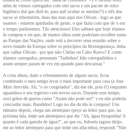
além de virmos carregados com oito sacos e um pacote de rolos
higiénico (há que dizê-lo, para quê ocultar as merdas?!) e três dos
sacos se rebentarem, duas das ruas aqui nos Olivais - logo as que
usamos - estarem apinhadas de gente, o que fazia com que de x em
x tempo parássemos. Tão atenciosos! Eles sabiam que hoje iríamos
às compras e eis que, de muitos sítios onde poderiam escolher rumo
ao Parque das Nações, onde está a decorrer uma reunião sobre o
novo tratado da Europa sobre os princípios da flexisegurança, tinha
que calhar Olivais - por que não Chelas ou Cabo Ruivo? E como
iríamos carregados, pensaram "Tadinhos! Irão carregadinhos e
assim sempre param de vez em quando para descansar."
A certa altura, dado o rebentamento de alguns sacos, ficou
combinado o meu amigo levar o mais importante para casa (a
Ana
Mais Atrevida
. Ah, "e os congelados", diz-me ele, pois é!) enquanto
aguardava o seu regresso com novos sacos. Durante esse tempo,
ouvi gritos de guerra como "Assim não pode ser!" e eu não poderia
concordar mais. Bandidos! Logo no dia da ida às compras! Uns
minutos depois, chega um alentejano (peço ao leitor para que, na
próxima fala, imite um alentejano) que diz "Ah, água fresquinha! A
quanto é cada garrafa de água?", ao que eu, lisboeta (agora dirijo-
me ao leitor alentejano para que imite um alfacinha), respondi "Não