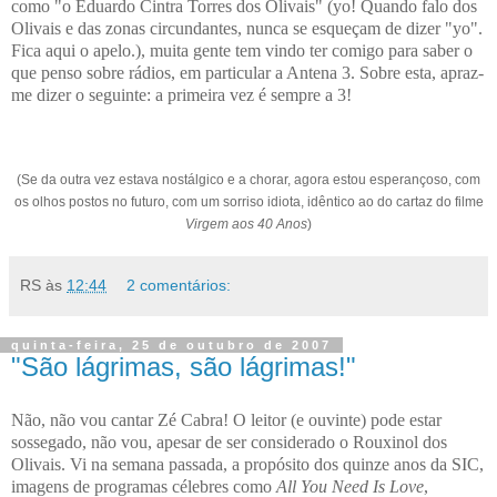
como "o Eduardo Cintra Torres dos Olivais" (yo! Quando falo dos
Olivais e das zonas circundantes, nunca se esqueçam de dizer "yo".
Fica aqui o apelo.), muita gente tem vindo ter comigo para saber o
que penso sobre rádios, em particular a Antena 3. Sobre esta, apraz-
me dizer o seguinte: a primeira vez é sempre a 3!
(Se da outra vez estava nostálgico e a chorar, agora estou esperançoso, com
os olhos postos no futuro, com um sorriso idiota, idêntico ao do cartaz do filme
Virgem aos 40 Anos
)
RS
às
12:44
2 comentários:
quinta-feira, 25 de outubro de 2007
"São lágrimas, são lágrimas!"
Não, não vou cantar Zé Cabra! O leitor (e ouvinte) pode estar
sossegado, não vou, apesar de ser considerado o Rouxinol dos
Olivais. Vi na semana passada, a propósito dos quinze anos da SIC,
imagens de programas célebres como
All You Need Is Love
,