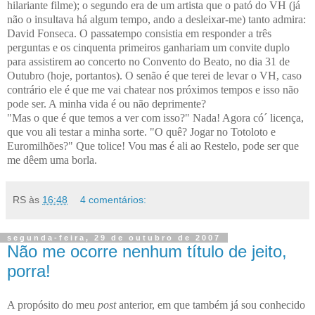
hilariante filme); o segundo era de um artista que o pató do VH (já
não o insultava há algum tempo, ando a desleixar-me) tanto admira:
David Fonseca. O passatempo consistia em responder a três
perguntas e os cinquenta primeiros ganhariam um convite duplo
para assistirem ao concerto no Convento do Beato, no dia 31 de
Outubro (hoje, portantos). O senão é que terei de levar o VH, caso
contrário ele é que me vai chatear nos próximos tempos e isso não
pode ser. A minha vida é ou não deprimente?
"Mas o que é que temos a ver com isso?" Nada! Agora có´ licença,
que vou ali testar a minha sorte. "O quê? Jogar no Totoloto e
Euromilhões?" Que tolice! Vou mas é ali ao Restelo, pode ser que
me dêem uma borla.
RS
às
16:48
4 comentários:
segunda-feira, 29 de outubro de 2007
Não me ocorre nenhum título de jeito,
porra!
A propósito do meu
post
anterior, em que também já sou conhecido