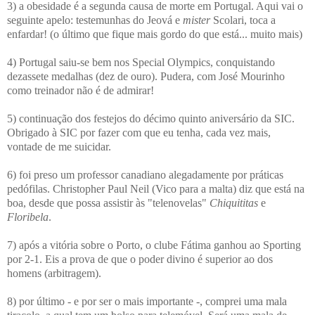
3) a obesidade é a segunda causa de morte em Portugal. Aqui vai o
seguinte apelo: testemunhas do Jeová e
mister
Scolari, toca a
enfardar! (o último que fique mais gordo do que está... muito mais)
4) Portugal saiu-se bem nos Special Olympics, conquistando
dezassete medalhas (dez de ouro). Pudera, com José Mourinho
como treinador não é de admirar!
5) continuação dos festejos do décimo quinto aniversário da SIC.
Obrigado à SIC por fazer com que eu tenha, cada vez mais,
vontade de me suicidar.
6) foi preso um professor canadiano alegadamente por práticas
pedófilas. Christopher Paul Neil (Vico para a malta) diz que está na
boa, desde que possa assistir às "telenovelas"
Chiquititas
e
Floribela
.
7) após a vitória sobre o Porto, o clube Fátima ganhou ao Sporting
por 2-1. Eis a prova de que o poder divino é superior ao dos
homens (arbitragem).
8) por último - e por ser o mais importante -, comprei uma mala