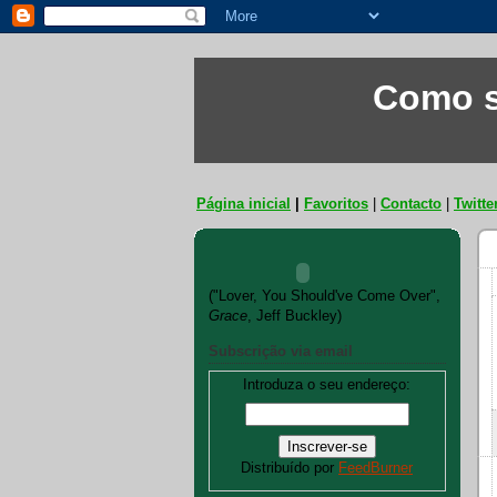
Como s
Página inicial
|
Favoritos
|
Contacto
|
Twitte
("Lover, You Should've Come Over",
Grace
, Jeff Buckley)
Subscrição via email
Introduza o seu endereço:
Distribuído por
FeedBurner