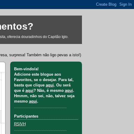
mentos?
ta, oferecia douradinhos do Capitão Iglo.
resa, surpresa! Também não ligo pevas a isto!)
Bem-vindo/a!
Adicione este blogue aos
Favoritos, se o desejar. Para tal,
basta que clique
aqui
. Ou será
que é
aqui
? Não, é mesmo
aqui
.
Hmmm, não sei, não, talvez seja
mesmo
aqui
.
............................................
Participantes
RS
|
VH
............................................