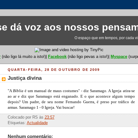
e dá voz aos nossos pensa
O espaço que em tempos, por cada visi
r
(não ligo lá muito a isto!)|
Facebook
(não ligo pevas a isto!)|
Myspace
(surp
QUARTA-FEIRA, 28 DE OUTUBRO DE 2009
Justiça divina
"A
Bíblia
é um manual de maus costumes" - diz Saramago. A Igreja atira-se
ao ar e diz que Saramago está enganado. E o que acontece algum tempo
depois? Um padre, de seu nome Fernando Guerra, é preso por tráfico de
armas. Saramago 1 - 0 Igreja. Vai buscar!
Colocado por
RS
às
23:57
Etiquetas:
Actualidade
Nenhum comentário: