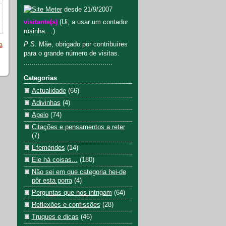
desde 21/9/2007
visitante(s)
(Ui, a usar um contador
rosinha....)
P
.
S
. Mãe, obrigado por contribuíres
a
para o grande número de visitas.
............................................
Categorias
Actualidade
(66)
Adivinhas
(4)
Apelo
(74)
Citações e pensamentos a reter
(7)
Efemérides
(14)
Ele há coisas...
(180)
Não sei em que categoria hei-de
pôr esta porra
(4)
Perguntas que nos intrigam
(64)
Reflexões e confissões
(28)
Truques e dicas
(46)