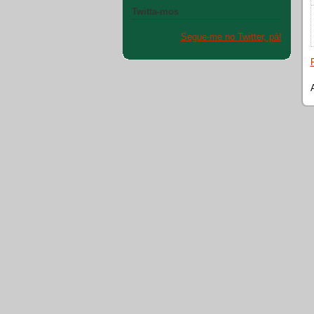
Twitta-mos
Segue-me no Twitter, pá!