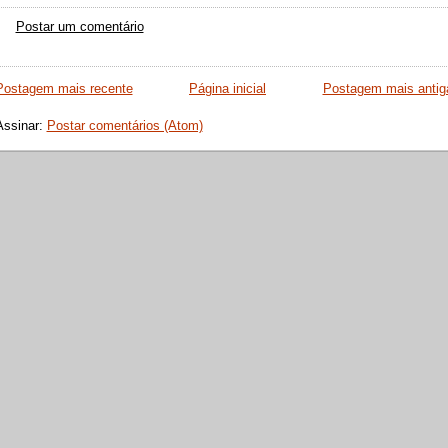
Postar um comentário
Postagem mais recente
Página inicial
Postagem mais antig
Assinar:
Postar comentários (Atom)