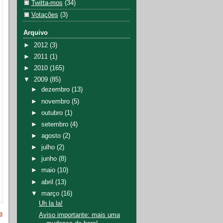
Twitta-mos
(34)
Votações
(3)
Arquivo
►
2012
(3)
►
2011
(1)
►
2010
(165)
▼
2009
(85)
►
dezembro
(13)
►
novembro
(5)
►
outubro
(1)
►
setembro
(4)
►
agosto
(2)
►
julho
(2)
►
junho
(8)
►
maio
(10)
►
abril
(13)
▼
março
(16)
Uh la la!
a
Aviso importante: mais uma