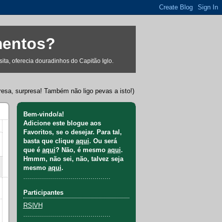
mentos?
ta, oferecia douradinhos do Capitão Iglo.
resa, surpresa! Também não ligo pevas a isto!)
Bem-vindo/a!
Adicione este blogue aos
Favoritos, se o desejar. Para tal,
basta que clique
aqui
. Ou será
que é
aqui
? Não, é mesmo
aqui
.
Hmmm, não sei, não, talvez seja
mesmo
aqui
.
............................................
Participantes
RS
|
VH
............................................