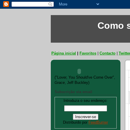
Como s
Página inicial
|
Favoritos
|
Contacto
|
Twitte
("Lover, You Should've Come Over",
Grace
, Jeff Buckley)
Subscrição via email
Introduza o seu endereço:
Distribuído por
FeedBurner