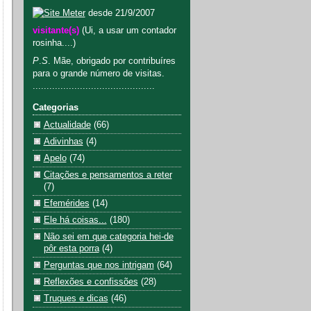
desde 21/9/2007
visitante(s)
(Ui, a usar um contador
rosinha....)
P
.
S
. Mãe, obrigado por contribuíres
para o grande número de visitas.
............................................
Categorias
Actualidade
(66)
Adivinhas
(4)
Apelo
(74)
Citações e pensamentos a reter
(7)
Efemérides
(14)
Ele há coisas...
(180)
Não sei em que categoria hei-de
pôr esta porra
(4)
Perguntas que nos intrigam
(64)
Reflexões e confissões
(28)
Truques e dicas
(46)