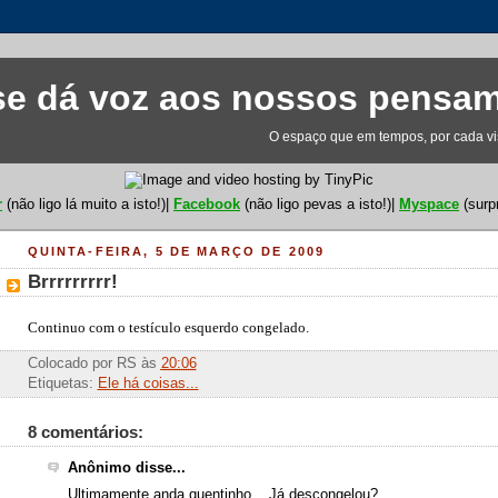
e dá voz aos nossos pensa
O espaço que em tempos, por cada visi
r
(não ligo lá muito a isto!)|
Facebook
(não ligo pevas a isto!)|
Myspace
(surp
QUINTA-FEIRA, 5 DE MARÇO DE 2009
Brrrrrrrrr!
Continuo com o testículo esquerdo congelado.
Colocado por
RS
às
20:06
Etiquetas:
Ele há coisas...
8 comentários:
Anônimo disse...
Ultimamente anda quentinho... Já descongelou?