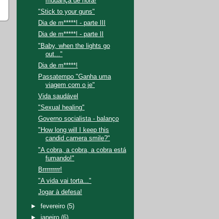
mudança de hora!
"Stick to your guns"
Dia de m*****! - parte III
Dia de m*****! - parte II
"Baby, when the lights go
out..."
Dia de m*****!
Passatempo "Ganha uma
viagem com o je"
Vida saudável
"Sexual healing"
Governo socialista - balanço
"How long will I keep this
candid camera smile?"
"A cobra, a cobra, a cobra está
fumando!"
Brrrrrrrrr!
"A vida vai torta..."
Jogar à defesa!
►
fevereiro
(5)
►
janeiro
(6)