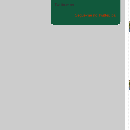
Twitta-mos
Segue-me no Twitter, pá!