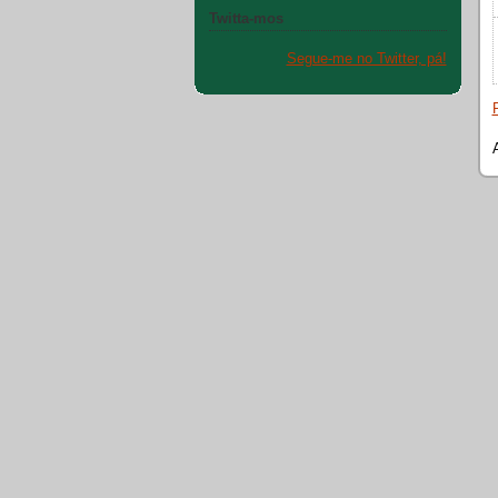
Twitta-mos
Segue-me no Twitter, pá!