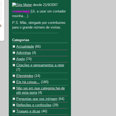
desde 21/9/2007
visitante(s)
(Ui, a usar um contador
rosinha....)
P
.
S
. Mãe, obrigado por contribuíres
a
para o grande número de visitas.
............................................
Categorias
Actualidade
(66)
Adivinhas
(4)
Apelo
(74)
Citações e pensamentos a reter
(7)
Efemérides
(14)
Ele há coisas...
(180)
Não sei em que categoria hei-de
pôr esta porra
(4)
Perguntas que nos intrigam
(64)
Reflexões e confissões
(28)
Truques e dicas
(46)