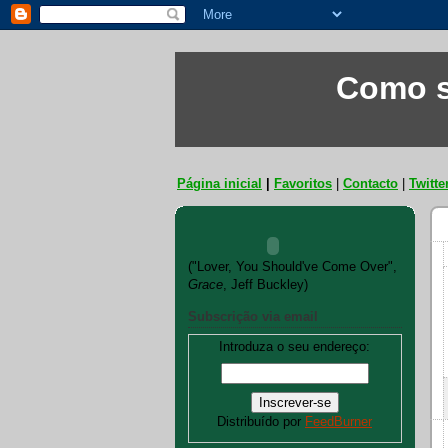
Como s
Página inicial
|
Favoritos
|
Contacto
|
Twitte
("Lover, You Should've Come Over",
Grace
, Jeff Buckley)
Subscrição via email
Introduza o seu endereço:
Distribuído por
FeedBurner