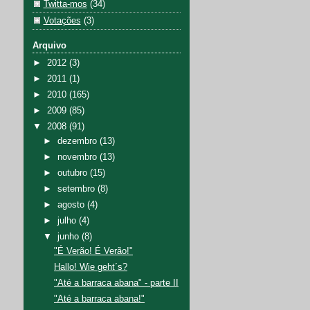
Twitta-mos
(34)
Votações
(3)
Arquivo
►
2012
(3)
►
2011
(1)
►
2010
(165)
►
2009
(85)
▼
2008
(91)
►
dezembro
(13)
►
novembro
(13)
►
outubro
(15)
►
setembro
(8)
►
agosto
(4)
►
julho
(4)
▼
junho
(8)
"É Verão! É Verão!"
Hallo! Wie geht´s?
"Até a barraca abana" - parte II
"Até a barraca abana!"