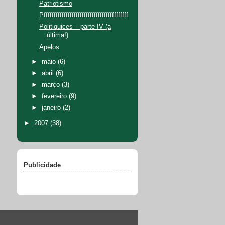
Patriotismo
Pffffffffffffffffffffffffffffffffffffffffff
Politiquices – parte IV (a
última!)
Apelos
►
maio
(6)
►
abril
(6)
►
março
(3)
►
fevereiro
(9)
►
janeiro
(2)
►
2007
(38)
Publicidade