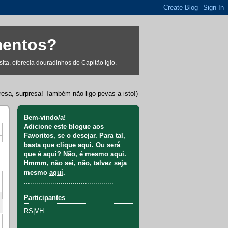
mentos?
ta, oferecia douradinhos do Capitão Iglo.
resa, surpresa! Também não ligo pevas a isto!)
Bem-vindo/a!
Adicione este blogue aos
Favoritos, se o desejar. Para tal,
basta que clique
aqui
. Ou será
que é
aqui
? Não, é mesmo
aqui
.
Hmmm, não sei, não, talvez seja
mesmo
aqui
.
............................................
Participantes
RS
|
VH
............................................