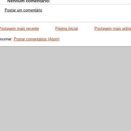
Nenhum comentário:
Postar um comentário
Postagem mais recente
Página inicial
Postagem mais antig
Assinar:
Postar comentários (Atom)