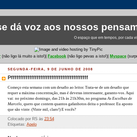
e dá voz aos nossos pensa
O espaço que em tempos, por cada visi
r
(não ligo lá muito a isto!)|
Facebook
(não ligo pevas a isto!)|
Myspace
(surp
SEGUNDA-FEIRA, 9 DE JUNHO DE 2008
Pffffffffffffffffffffffffffffffffffffffffff
Começo esta semana com um desafio ao leitor. Trata-se de um desafio que
requer a máxima concentração, mas é deveras interessante, garanto-vos. Aqui
vai: no próximo domingo, das 21h às 21h30m, no programa
As Escolhas de
Marcelo
, quero que contem quantos gafanhotos deita o professor. Eu aposto
que são vinte. (Vinte mil, claro!) E vocês?
Colocado por
RS
às
23:54
Etiquetas:
Apelo