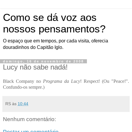
Como se dá voz aos
nossos pensamentos?
O espaço que em tempos, por cada visita, oferecia
douradinhos do Capitão Iglo.
domingo, 16 de novembro de 2008
Lucy não sabe nadá!
Black Company no
Programa da Lucy
! Respect! (Ou "Peace!".
Confundo-os sempre.)
RS
às
10:44
Nenhum comentário:
Postar um comentário