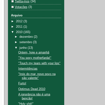
Twitta-mos
(34)
Votações
(3)
Arquivo
►
2012
(3)
►
2011
(1)
▼
2010
(165)
►
dezembro
(2)
►
setembro
(3)
▼
junho
(13)
Ontem, hoje e amanhã
"You sexy motherfarda!"
"Touch my tears with your lips"
Intermitências
"Irois do mar, nove povo na
são valente"
Furto!
Optimus Dead 2010
A ignorância não é uma
benção!
"Holy shit!"