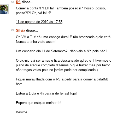
RS
disse...
Comer à conta?!?! Eh lá! Também posso ir? Posso, posso,
posso?!?! Oh, vá lá! :P
11 de agosto de 2010 às 17:55
Sílvia
disse...
Oh VH a T. é cá uma cabeça dura! E tão bronzeada q ele está!
Nunca a tinha visto assim!
Um concerto dia 11 de Setembro?! Não vais a NY pois não?
O pic-nic vai ser antes e fica descansado qd eu e T tivermos o
plano de ataque completo dizemos o que trazer mas por favor
não tragas velas pois no jardim pode ser complicado;)
Fiquei maravilhada com o RS a pedir para ir comer à pála!Mt
bom!
Estou a 1 dia e 4h para ir de férias! Iupi!
Espero que estejas melhor tb!
Besitos!