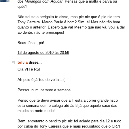
dos
Morangos com Açúcar
! Pensas que a malta é parva ou
quê?!
Não sei se a serigaita te disse, mas pic-nic que é pic-nic tem
Tony Carreira. Marco Paulo é bom? Sim, é! Mas não tão bom
quanto o anterior! Espero que vá! Mesmo que não vá, vou lá dar
ao dente, não te preocupes!
Boas férias, pá!
18 de agosto de 2010 às 20:59
Sílvia
disse...
Olá VH e RS!
Ah pois é já 'tou de volta...:(
Passou num instante a semana...
Penso que te devo avisar que a T está a correr grande risco
esta semana com o colega até às 8 já que aquele saco das
miudezas mete medo!
Bem, entretanto o bendito pic nic foi adiado para dia 12 e tudo
por culpa do Tony Carreira que é mais requisitado que o CR7!