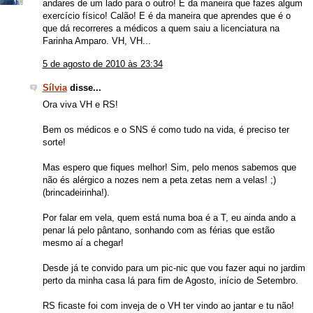
andares de um lado para o outro! É da maneira que fazes algum
exercício físico! Calão! E é da maneira que aprendes que é o
que dá recorreres a médicos a quem saiu a licenciatura na
Farinha Amparo. VH, VH...
5 de agosto de 2010 às 23:34
Sílvia
disse...
Ora viva VH e RS!
Bem os médicos e o SNS é como tudo na vida, é preciso ter
sorte!
Mas espero que fiques melhor! Sim, pelo menos sabemos que
não és alérgico a nozes nem a peta zetas nem a velas! ;)
(brincadeirinha!).
Por falar em vela, quem está numa boa é a T, eu ainda ando a
penar lá pelo pântano, sonhando com as férias que estão
mesmo aí a chegar!
Desde já te convido para um pic-nic que vou fazer aqui no jardim
perto da minha casa lá para fim de Agosto, início de Setembro.
RS ficaste foi com inveja de o VH ter vindo ao jantar e tu não!