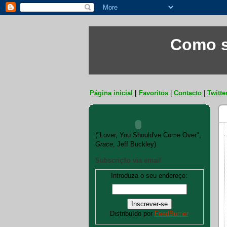
Como s
Página inicial
|
Favoritos
|
Contacto
|
Twitte
("Lover, You Should've Come Over",
Grace
, Jeff Buckley)
Subscrição via email
Introduza o seu endereço:
Distribuído por
FeedBurner