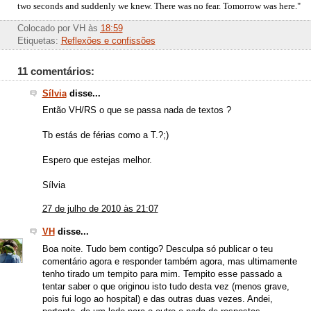
two seconds and suddenly we knew. There was no fear. Tomorrow was here."
Colocado por
VH
às
18:59
Etiquetas:
Reflexões e confissões
11 comentários:
Sílvia
disse...
Então VH/RS o que se passa nada de textos ?
Tb estás de férias como a T.?;)
Espero que estejas melhor.
Sílvia
27 de julho de 2010 às 21:07
VH
disse...
Boa noite. Tudo bem contigo? Desculpa só publicar o teu
comentário agora e responder também agora, mas ultimamente
tenho tirado um tempito para mim. Tempito esse passado a
tentar saber o que originou isto tudo desta vez (menos grave,
pois fui logo ao hospital) e das outras duas vezes. Andei,