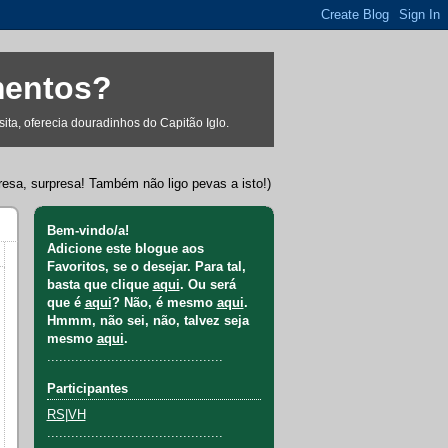
mentos?
ta, oferecia douradinhos do Capitão Iglo.
resa, surpresa! Também não ligo pevas a isto!)
Bem-vindo/a!
Adicione este blogue aos
Favoritos, se o desejar. Para tal,
basta que clique
aqui
. Ou será
que é
aqui
? Não, é mesmo
aqui
.
Hmmm, não sei, não, talvez seja
mesmo
aqui
.
............................................
Participantes
RS
|
VH
............................................