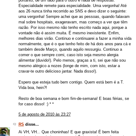
portanto, de um lado para o outro e nada de respostas.
Especialidade remete para especialidade. Uma vergonha! Até
aos 26 nunca tinha recorrido ao SNS e devo dizer o seguinte:
uma vergonha! Sempre achei que as pessoas, quando falavam
mal sobre hospitais, exageravam, mas começo a ver que têm
razão. Por isso mesmo não tenho escrito nada aqui, porque a
vontade não é assim muita. É mesmo inexistente. Enfim,
melhores dias virão. Continuo e continuarei a fazer a minha vida
normalmente, que é o que tenho feito de há dois anos para cá e
também desde Março, quando aquilo ressurgiu. Continuo a
comer o que sempre comi, caso isto seja mesmo alergia
alimentar (duvido!). Pelo menos, graças a ti, sei que não sou
mesmo alérgico a nozes (longe de mim, com isto, estar a
cravar-te outro delicioso jantar. Nada disso!).
Espero que esteja tudo bem contigo. Quem está bem é a T.
Vida boa, hein?!
Resto de boa semana e bom fim-de-semana! E boas férias, se
for caso disso! :) * *
5 de agosto de 2010 às 23:27
RS
disse...
Ai VH, VH... Que choninhas! E que graxista! É bem feita