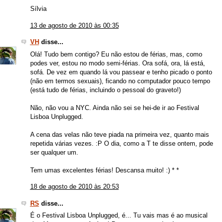
Sílvia
13 de agosto de 2010 às 00:35
VH
disse...
Olá! Tudo bem contigo? Eu não estou de férias, mas, como
podes ver, estou no modo semi-férias. Ora sofá, ora, lá está,
sofá. De vez em quando lá vou passear e tenho picado o ponto
(não em termos sexuais), ficando no computador pouco tempo
(está tudo de férias, incluindo o pessoal do graveto!)
Não, não vou a NYC. Ainda não sei se hei-de ir ao Festival
Lisboa Unplugged.
A cena das velas não teve piada na primeira vez, quanto mais
repetida várias vezes. :P O dia, como a T te disse ontem, pode
ser qualquer um.
Tem umas excelentes férias! Descansa muito! :) * *
18 de agosto de 2010 às 20:53
RS
disse...
É o Festival Lisboa Unplugged, é... Tu vais mas é ao musical