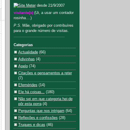
desde 21/9/2007
visitante(s)
(Ui, a usar um contador
rosinha....)
P
.
S
. Mãe, obrigado por contribuíres
para o grande número de visitas.
............................................
Categorias
Actualidade
(66)
Adivinhas
(4)
Apelo
(74)
Citações e pensamentos a reter
(7)
Efemérides
(14)
Ele há coisas...
(180)
Não sei em que categoria hei-de
pôr esta porra
(4)
Perguntas que nos intrigam
(64)
Reflexões e confissões
(28)
Truques e dicas
(46)