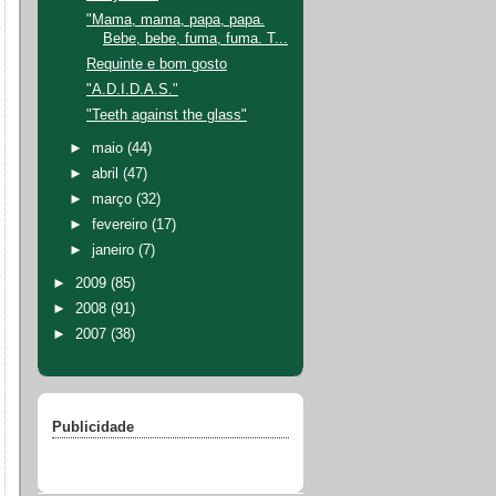
"Mama, mama, papa, papa.
Bebe, bebe, fuma, fuma. T...
Requinte e bom gosto
"A.D.I.D.A.S."
"Teeth against the glass"
►
maio
(44)
►
abril
(47)
►
março
(32)
►
fevereiro
(17)
►
janeiro
(7)
►
2009
(85)
►
2008
(91)
►
2007
(38)
Publicidade