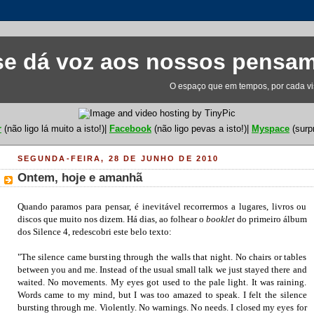
e dá voz aos nossos pensa
O espaço que em tempos, por cada visi
r
(não ligo lá muito a isto!)|
Facebook
(não ligo pevas a isto!)|
Myspace
(surp
SEGUNDA-FEIRA, 28 DE JUNHO DE 2010
Ontem, hoje e amanhã
Quando paramos para pensar, é inevitável recorrermos a lugares, livros ou
discos que muito nos dizem. Há dias, ao folhear o
booklet
do primeiro álbum
dos Silence 4, redescobri este belo texto:
"The silence came bursting through the walls that night. No chairs or tables
between you and me. Instead of the usual small talk we just stayed there and
waited. No movements. My eyes got used to the pale light. It was raining.
Words came to my mind, but I was too amazed to speak. I felt the silence
bursting through me. Violently. No warnings. No needs. I closed my eyes for