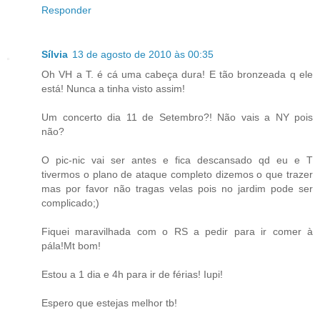
Responder
Sílvia
13 de agosto de 2010 às 00:35
Oh VH a T. é cá uma cabeça dura! E tão bronzeada q ele
está! Nunca a tinha visto assim!
Um concerto dia 11 de Setembro?! Não vais a NY pois
não?
O pic-nic vai ser antes e fica descansado qd eu e T
tivermos o plano de ataque completo dizemos o que trazer
mas por favor não tragas velas pois no jardim pode ser
complicado;)
Fiquei maravilhada com o RS a pedir para ir comer à
pála!Mt bom!
Estou a 1 dia e 4h para ir de férias! Iupi!
Espero que estejas melhor tb!