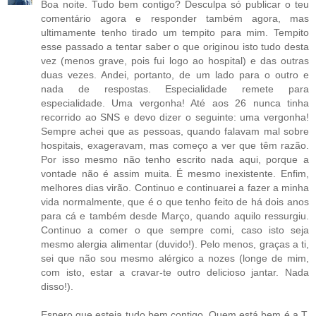
Boa noite. Tudo bem contigo? Desculpa só publicar o teu
comentário agora e responder também agora, mas
ultimamente tenho tirado um tempito para mim. Tempito
esse passado a tentar saber o que originou isto tudo desta
vez (menos grave, pois fui logo ao hospital) e das outras
duas vezes. Andei, portanto, de um lado para o outro e
nada de respostas. Especialidade remete para
especialidade. Uma vergonha! Até aos 26 nunca tinha
recorrido ao SNS e devo dizer o seguinte: uma vergonha!
Sempre achei que as pessoas, quando falavam mal sobre
hospitais, exageravam, mas começo a ver que têm razão.
Por isso mesmo não tenho escrito nada aqui, porque a
vontade não é assim muita. É mesmo inexistente. Enfim,
melhores dias virão. Continuo e continuarei a fazer a minha
vida normalmente, que é o que tenho feito de há dois anos
para cá e também desde Março, quando aquilo ressurgiu.
Continuo a comer o que sempre comi, caso isto seja
mesmo alergia alimentar (duvido!). Pelo menos, graças a ti,
sei que não sou mesmo alérgico a nozes (longe de mim,
com isto, estar a cravar-te outro delicioso jantar. Nada
disso!).
Espero que esteja tudo bem contigo. Quem está bem é a T.