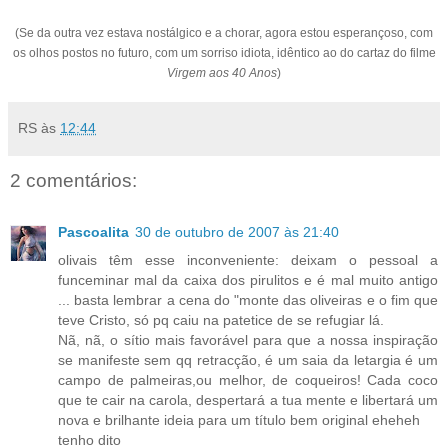
(Se da outra vez estava nostálgico e a chorar, agora estou esperançoso, com
os olhos postos no futuro, com um sorriso idiota, idêntico ao do cartaz do filme
Virgem aos 40 Anos
)
RS
às
12:44
2 comentários:
Pascoalita
30 de outubro de 2007 às 21:40
olivais têm esse inconveniente: deixam o pessoal a
funceminar mal da caixa dos pirulitos e é mal muito antigo
... basta lembrar a cena do "monte das oliveiras e o fim que
teve Cristo, só pq caiu na patetice de se refugiar lá.
Nã, nã, o sítio mais favorável para que a nossa inspiração
se manifeste sem qq retracção, é um saia da letargia é um
campo de palmeiras,ou melhor, de coqueiros! Cada coco
que te cair na carola, despertará a tua mente e libertará um
nova e brilhante ideia para um título bem original eheheh
tenho dito