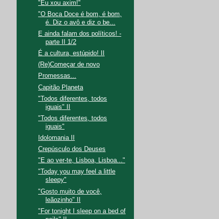
"Eu xou axim!"
"O Boca Doce é bom, é bom,
é. Diz o avô e diz o be...
E ainda falam dos políticos! -
parte II 1/2
É a cultura, estúpido! II
(Re)Começar de novo
Promessas...
Capitão Planeta
"Todos diferentes, todos
iguais" II
"Todos diferentes, todos
iguais"
Idolomania II
Crepúsculo dos Deuses
"E ao ver-te, Lisboa, Lisboa..."
"Today you may feel a little
sleepy"
"Gosto muito de você,
leãozinho" II
"For tonight I sleep on a bed of