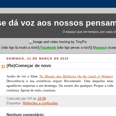
e dá voz aos nossos pensa
O espaço que em tempos, por cada visi
r
(não ligo lá muito a isto!)|
Facebook
(não ligo pevas a isto!)|
Myspace
(surp
DOMINGO, 21 DE MARÇO DE 2010
(Re)Começar de novo
Acabo de ver o filme
No Mundo das Mulheres
(
In the Land of Women
)
.
Desconhecia a sua existência sequer. Recomendo. Uma daquelas raras
agradáveis surpresas a um domingo. Ou noutro dia qualquer. Porque a vida
continua. Apesar de tudo, continua.
Colocado por
VH
às
18:08
Etiquetas:
Reflexões e confissões
Nenhum comentário: