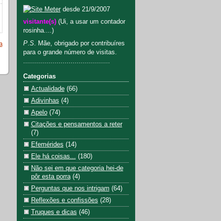
desde 21/9/2007
visitante(s)
(Ui, a usar um contador
rosinha....)
P
.
S
. Mãe, obrigado por contribuíres
a
para o grande número de visitas.
............................................
Categorias
Actualidade
(66)
Adivinhas
(4)
Apelo
(74)
Citações e pensamentos a reter
(7)
Efemérides
(14)
Ele há coisas...
(180)
Não sei em que categoria hei-de
pôr esta porra
(4)
Perguntas que nos intrigam
(64)
Reflexões e confissões
(28)
Truques e dicas
(46)