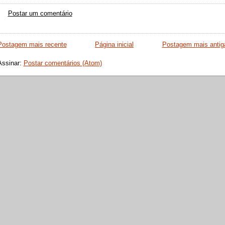
Postar um comentário
Postagem mais recente
Página inicial
Postagem mais antig
Assinar:
Postar comentários (Atom)