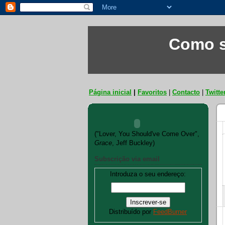
Como s
Página inicial
|
Favoritos
|
Contacto
|
Twitte
("Lover, You Should've Come Over",
Grace
, Jeff Buckley)
Subscrição via email
Introduza o seu endereço:
Distribuído por
FeedBurner