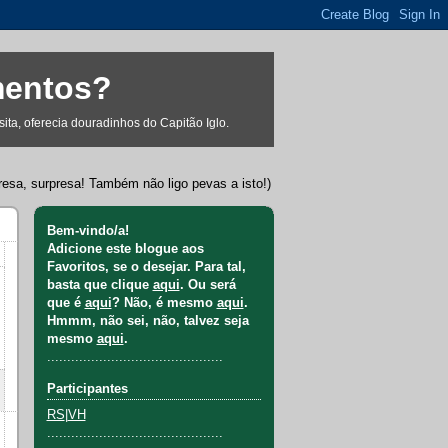
mentos?
ta, oferecia douradinhos do Capitão Iglo.
resa, surpresa! Também não ligo pevas a isto!)
Bem-vindo/a!
Adicione este blogue aos
Favoritos, se o desejar. Para tal,
basta que clique
aqui
. Ou será
que é
aqui
? Não, é mesmo
aqui
.
Hmmm, não sei, não, talvez seja
mesmo
aqui
.
............................................
Participantes
RS
|
VH
............................................