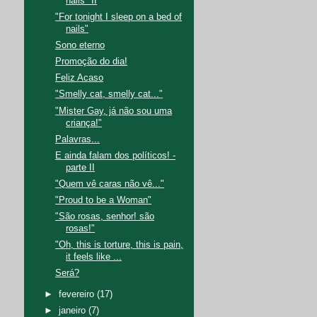
nails" II
"For tonight I sleep on a bed of
nails"
Sono eterno
Promoção do dia!
Feliz Acaso
"Smelly cat, smelly cat..."
"Mister Gay, já não sou uma
criança!"
Palavras...
E ainda falam dos políticos! -
parte II
"Quem vê caras não vê..."
"Proud to be a Woman"
"São rosas, senhor! são
rosas!"
"Oh, this is torture, this is pain,
it feels like ...
Será?
►
fevereiro
(17)
►
janeiro
(7)