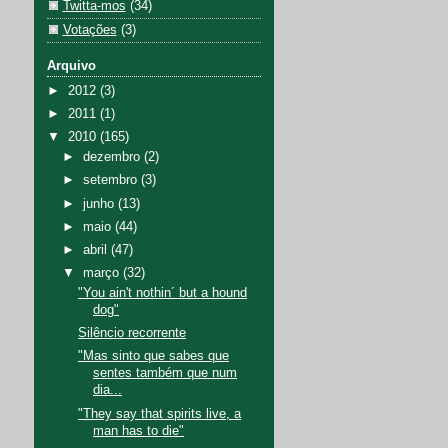
Twitta-mos
(34)
Votações
(3)
Arquivo
►
2012
(3)
►
2011
(1)
▼
2010
(165)
►
dezembro
(2)
►
setembro
(3)
►
junho
(13)
►
maio
(44)
►
abril
(47)
▼
março
(32)
"You ain't nothin´ but a hound
dog"
Silêncio recorrente
"Mas sinto que sabes que
sentes também que num
dia...
"They say that spirits live, a
man has to die"