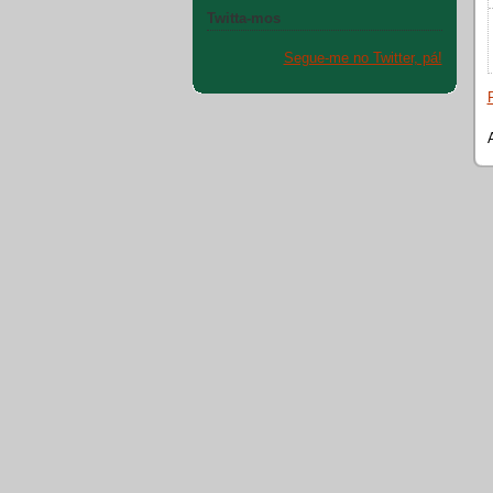
Twitta-mos
Segue-me no Twitter, pá!