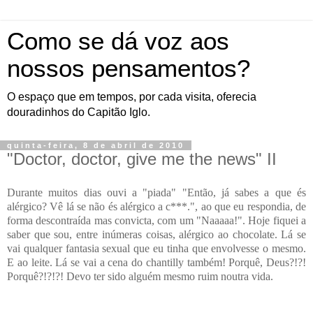
Como se dá voz aos
nossos pensamentos?
O espaço que em tempos, por cada visita, oferecia
douradinhos do Capitão Iglo.
quinta-feira, 8 de abril de 2010
"Doctor, doctor, give me the news" II
Durante muitos dias ouvi a "piada" "Então, já sabes a que és
alérgico? Vê lá se não és alérgico a c***.", ao que eu respondia, de
forma descontraída mas convicta, com um "Naaaaa!". Hoje fiquei a
saber que sou, entre inúmeras coisas, alérgico ao chocolate. Lá se
vai qualquer fantasia sexual que eu tinha que envolvesse o mesmo.
E ao leite. Lá se vai a cena do chantilly também! Porquê, Deus?!?!
Porquê?!?!?! Devo ter sido alguém mesmo ruim noutra vida.