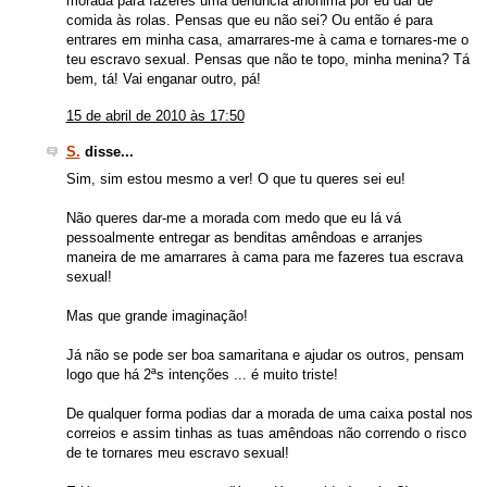
morada para fazeres uma denúncia anónima por eu dar de
comida às rolas. Pensas que eu não sei? Ou então é para
entrares em minha casa, amarrares-me à cama e tornares-me o
teu escravo sexual. Pensas que não te topo, minha menina? Tá
bem, tá! Vai enganar outro, pá!
15 de abril de 2010 às 17:50
S.
disse...
Sim, sim estou mesmo a ver! O que tu queres sei eu!
Não queres dar-me a morada com medo que eu lá vá
pessoalmente entregar as benditas amêndoas e arranjes
maneira de me amarrares à cama para me fazeres tua escrava
sexual!
Mas que grande imaginação!
Já não se pode ser boa samaritana e ajudar os outros, pensam
logo que há 2ªs intenções ... é muito triste!
De qualquer forma podias dar a morada de uma caixa postal nos
correios e assim tinhas as tuas amêndoas não correndo o risco
de te tornares meu escravo sexual!