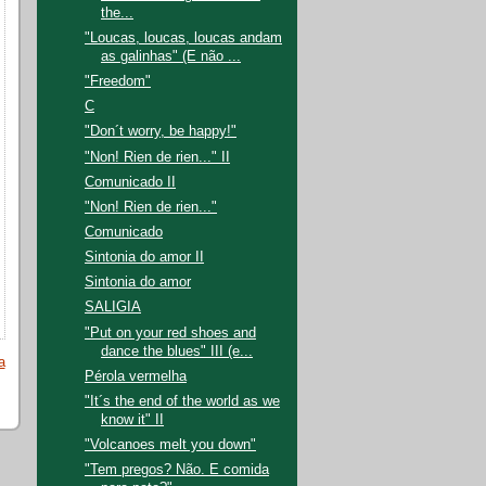
the...
"Loucas, loucas, loucas andam
as galinhas" (E não ...
"Freedom"
C
"Don´t worry, be happy!"
"Non! Rien de rien..." II
Comunicado II
"Non! Rien de rien..."
Comunicado
Sintonia do amor II
Sintonia do amor
SALIGIA
"Put on your red shoes and
dance the blues" III (e...
a
Pérola vermelha
"It´s the end of the world as we
know it" II
"Volcanoes melt you down"
"Tem pregos? Não. E comida