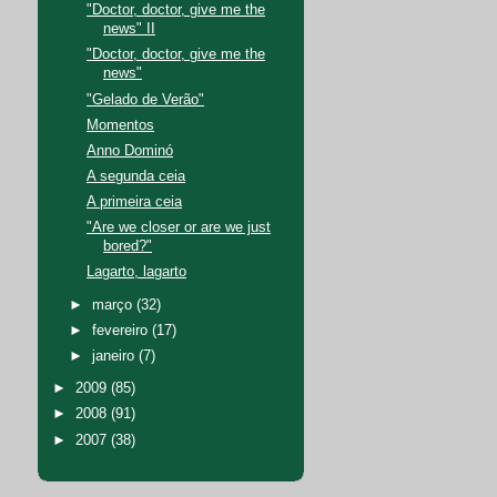
"Doctor, doctor, give me the
news" II
"Doctor, doctor, give me the
news"
"Gelado de Verão"
Momentos
Anno Dominó
A segunda ceia
A primeira ceia
"Are we closer or are we just
bored?"
Lagarto, lagarto
►
março
(32)
►
fevereiro
(17)
►
janeiro
(7)
►
2009
(85)
►
2008
(91)
►
2007
(38)