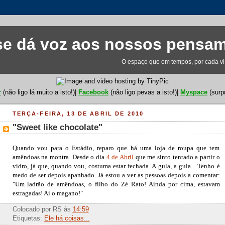
e dá voz aos nossos pensa
O espaço que em tempos, por cada visi
r
(não ligo lá muito a isto!)|
Facebook
(não ligo pevas a isto!)|
Myspace
(surp
TERÇA-FEIRA, 13 DE ABRIL DE 2010
"Sweet like chocolate"
Quando vou para o Estádio, reparo que há uma loja de roupa que tem
amêndoas na montra. Desde o dia
4 de Abril
que me sinto tentado a partir o
vidro, já que, quando vou, costuma estar fechada. A gula, a gula... Tenho é
medo de ser depois apanhado. Já estou a ver as pessoas depois a comentar:
"Um ladrão de amêndoas, o filho do Zé Rato! Ainda por cima, estavam
estragadas! Ai o magano!"
Colocado por
RS
às
14:59
Etiquetas:
Ele há coisas...