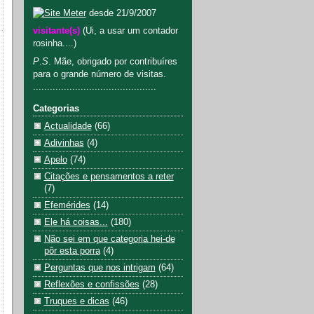
desde 21/9/2007
visitante(s)
(Ui, a usar um contador
rosinha....)
P
.
S
. Mãe, obrigado por contribuíres
para o grande número de visitas.
............................................
Categorias
Actualidade
(66)
Adivinhas
(4)
Apelo
(74)
Citações e pensamentos a reter
(7)
Efemérides
(14)
Ele há coisas...
(180)
Não sei em que categoria hei-de
pôr esta porra
(4)
Perguntas que nos intrigam
(64)
Reflexões e confissões
(28)
Truques e dicas
(46)