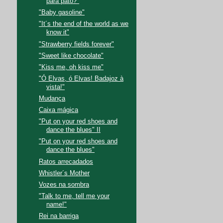
para pato?"
"Baby gasoline"
"It´s the end of the world as we
know it"
"Strawberry fields forever"
"Sweet like chocolate"
"Kiss me, oh kiss me"
"Ó Elvas, ó Elvas! Badajoz à
vista!"
Mudança
Caixa mágica
"Put on your red shoes and
dance the blues" II
"Put on your red shoes and
dance the blues"
Ratos arrecadados
Whistler´s Mother
Vozes na sombra
"Talk to me, tell me your
name!"
Rei na barriga