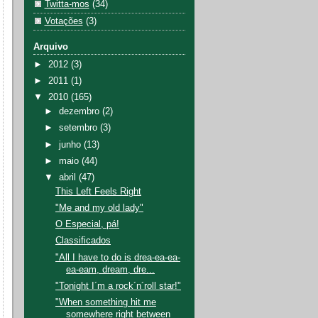
Twitta-mos
(34)
Votações
(3)
Arquivo
►
2012
(3)
►
2011
(1)
▼
2010
(165)
►
dezembro
(2)
►
setembro
(3)
►
junho
(13)
►
maio
(44)
▼
abril
(47)
This Left Feels Right
"Me and my old lady"
O Especial, pá!
Classificados
"All I have to do is drea-ea-ea-
ea-eam, dream, dre...
"Tonight I´m a rock´n´roll star!"
"When something hit me
somewhere right between