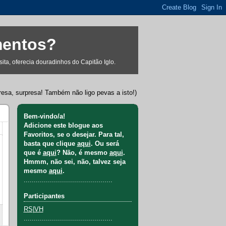
mentos?
ta, oferecia douradinhos do Capitão Iglo.
resa, surpresa! Também não ligo pevas a isto!)
Bem-vindo/a!
Adicione este blogue aos
Favoritos, se o desejar. Para tal,
basta que clique
aqui
. Ou será
que é
aqui
? Não, é mesmo
aqui
.
Hmmm, não sei, não, talvez seja
mesmo
aqui
.
............................................
Participantes
RS
|
VH
............................................