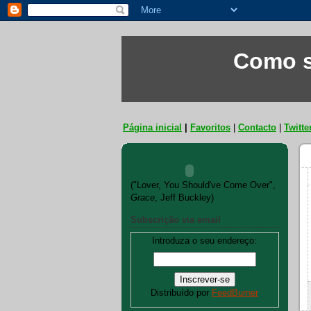
Como s
Página inicial
|
Favoritos
|
Contacto
|
Twitte
("Lover, You Should've Come Over",
Grace
, Jeff Buckley)
Subscrição via email
Introduza o seu endereço:
Distribuído por
FeedBurner