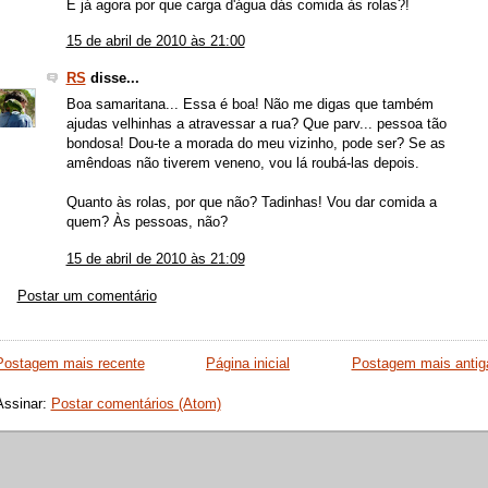
E já agora por que carga d'água dás comida às rolas?!
15 de abril de 2010 às 21:00
RS
disse...
Boa samaritana... Essa é boa! Não me digas que também
ajudas velhinhas a atravessar a rua? Que parv... pessoa tão
bondosa! Dou-te a morada do meu vizinho, pode ser? Se as
amêndoas não tiverem veneno, vou lá roubá-las depois.
Quanto às rolas, por que não? Tadinhas! Vou dar comida a
quem? Às pessoas, não?
15 de abril de 2010 às 21:09
Postar um comentário
Postagem mais recente
Página inicial
Postagem mais antig
Assinar:
Postar comentários (Atom)